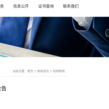
务
信息公开
证书查询
联系我们
当前位置：
首页
新闻资讯
机构新闻
公告