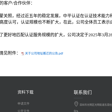
的客户
/合作伙伴：
关照，经过近五年的稳定发展，中平认证在认证技术能力
高度认可，认证规模也不断扩大，在此，公司全体员工表示
更好地匹配认证服务规模的扩大，公司决定于
2025年3
情见附件：
关于公司地址搬迁的公告.pdf
联系我们
资料下载
申请文件
深圳市光明区光明街道东周社区
公开文件